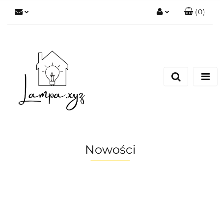
(
0
)
Zaloguj się
Zarejestruj się
Dodaj zgłoszenie
Nowości