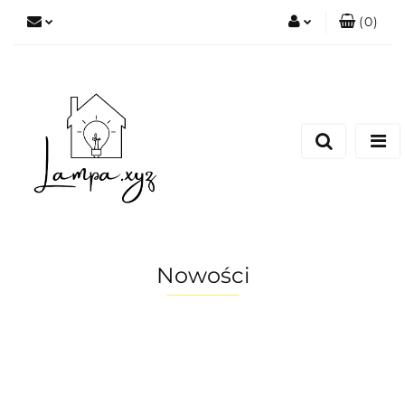
(
0
)
Zaloguj się
Zarejestruj się
Dodaj zgłoszenie
Nowości