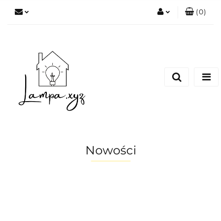
(
0
)
Zaloguj się
Zarejestruj się
Dodaj zgłoszenie
Nowości