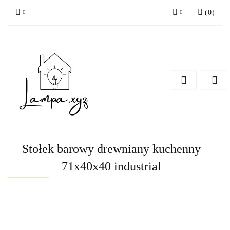
(
0
)
Zaloguj się
Zarejestruj się
Dodaj zgłoszenie
Stołek barowy drewniany kuchenny
71x40x40 industrial