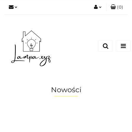
(
0
)
Zaloguj się
Zarejestruj się
Dodaj zgłoszenie
Nowości