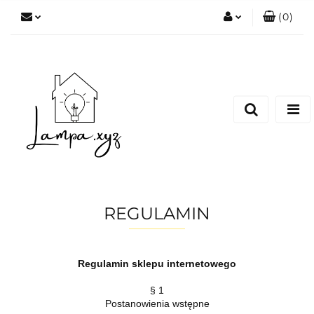
(
0
)
Zaloguj się
Zarejestruj się
Dodaj zgłoszenie
REGULAMIN
Regulamin sklepu internetowego
§ 1
Postanowienia wstępne