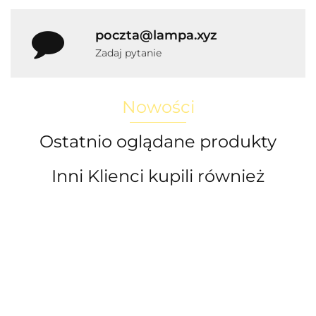
poczta@lampa.xyz
Zadaj pytanie
Nowości
Ostatnio oglądane produkty
Inni Klienci kupili również
LED
L
Lampa
Lampy
Lampa
Lampa