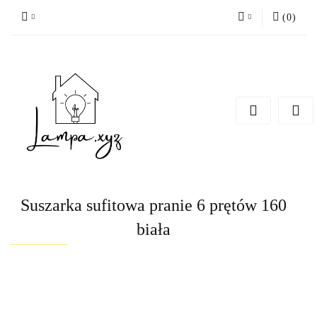
(
0
)
Zaloguj się
Zarejestruj się
Dodaj zgłoszenie
Suszarka sufitowa pranie 6 prętów 160
biała