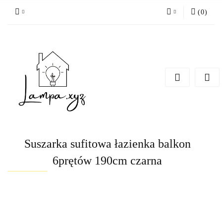
(
0
)
Zaloguj się
Zarejestruj się
Dodaj zgłoszenie
Suszarka sufitowa łazienka balkon
6prętów 190cm czarna