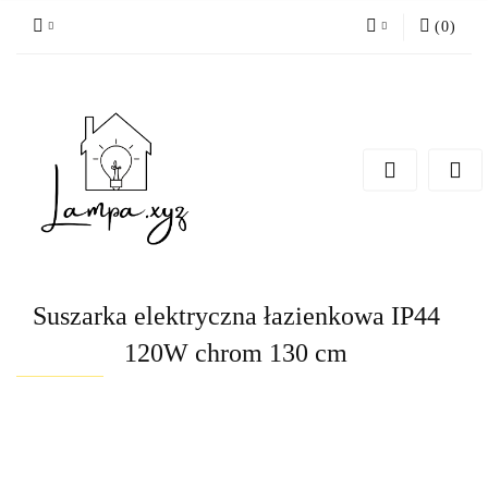
(
0
)
Zaloguj się
Zarejestruj się
Dodaj zgłoszenie
Suszarka elektryczna łazienkowa IP44
120W chrom 130 cm