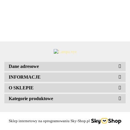
137.80
silikonowa
50.09
50.
SPORT alu
elem
biała
prosta
8x3
Lampa
kemping
PVC 4szt
mocujące
stalowa
8x29,5x39,5
wisząca
30x40
Markslojd
106553
Dane adresowe
INFORMACJE
O SKLEPIE
Kategorie produktowe
Sklep internetowy na oprogramowaniu Sky-Shop.pl