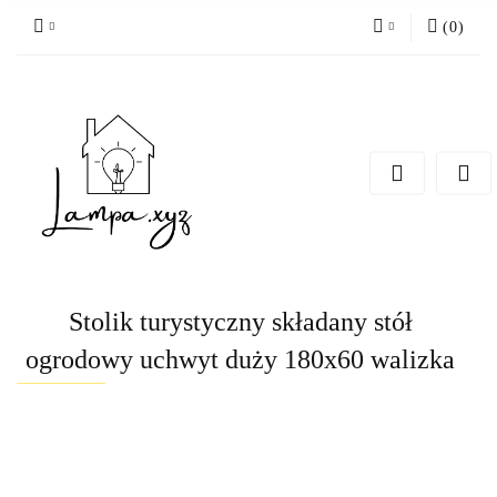
(
0
)
Zaloguj się
Zarejestruj się
Dodaj zgłoszenie
Stolik turystyczny składany stół
ogrodowy uchwyt duży 180x60 walizka