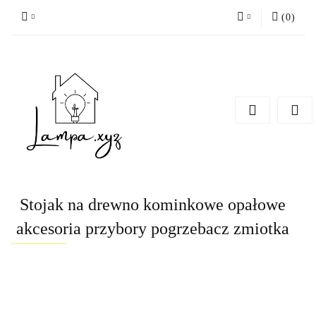
(
0
)
Zaloguj się
Zarejestruj się
Dodaj zgłoszenie
Stojak na drewno kominkowe opałowe
akcesoria przybory pogrzebacz zmiotka