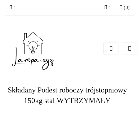
(
0
)
Zaloguj się
Zarejestruj się
Dodaj zgłoszenie
Składany Podest roboczy trójstopniowy
150kg stal WYTRZYMAŁY