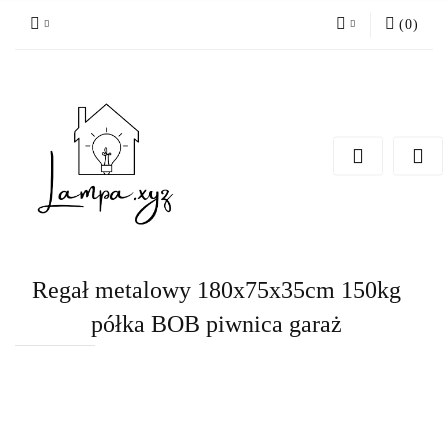
(
0
)
Zaloguj się
Zarejestruj się
Dodaj zgłoszenie
Regał metalowy 180x75x35cm 150kg
półka BOB piwnica garaż