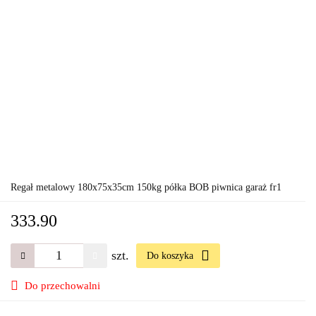
Regał metalowy 180x75x35cm 150kg półka BOB piwnica garaż fr1
333.90
szt.
Do koszyka
Do przechowalni