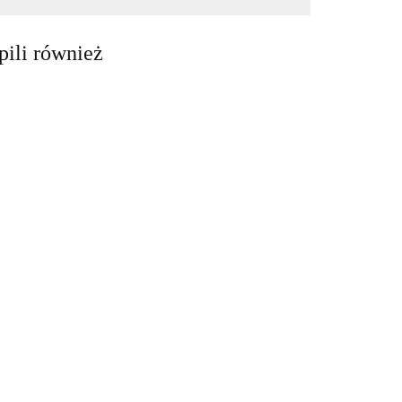
pili również
Lampa UFO
Lampa latarnia
dyskotekowa
Lampa
RUST kinkiet
led efekt disco
ALUMINIOWA
IP23 brązowa
66.78
328.60
obrotowa rgb
LOFT BLACK
lampa elewację
65.00
kinkiet IP44 E27
czarna