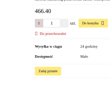
466.40
szt.
Do koszyka
Do przechowalni
Wysyłka w ciągu
24 godziny
Dostępność
Mało
Zadaj pytanie