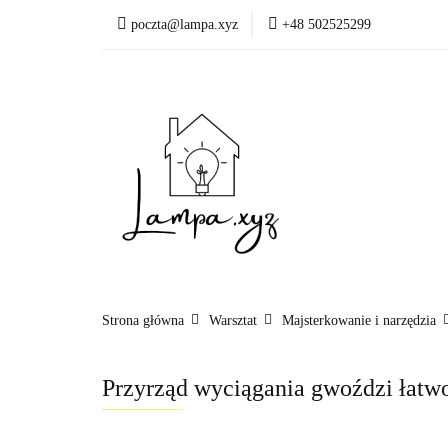
poczta@lampa.xyz
+48 502525299
Oświetlenie wewnętr
Okazje - ostatnie sztu
Oświetleni
Akcesoria
Strona główna
Warsztat
Majsterkowanie i narzędzia
Przyrząd wyciągania gwoździ łat