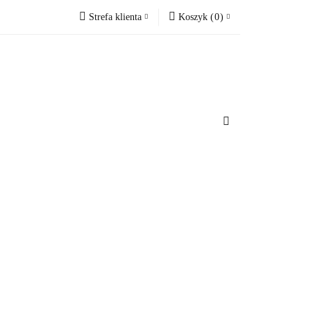
Strefa klienta
Koszyk
(
0
)
cesoria do domu
Zaloguj się
Koszyk jest pusty
Zarejestruj się
Dodaj zgłoszenie
x
u
Do bezpłatnej dostawy brakuje
-,--
Darmowa dostawa!
Suma
0 zł
Cena uwzględnia rabaty