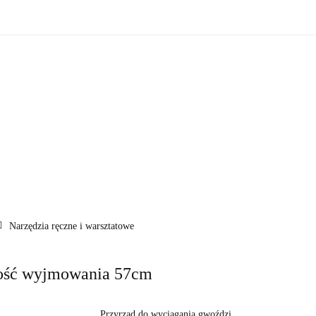
zne
Oświetlenie zewnętrzne
Akcesoria do ogrodu
Ak
ki!
e wewnętrzne
Oświetlenie zewnętrzne
Akcesoria do ogrod
 do domu
Okazje - ostatnie sztuki!
Narzędzia ręczne i warsztatowe
wość wyjmowania 57cm
Przyrząd do wyciągania gwoździ