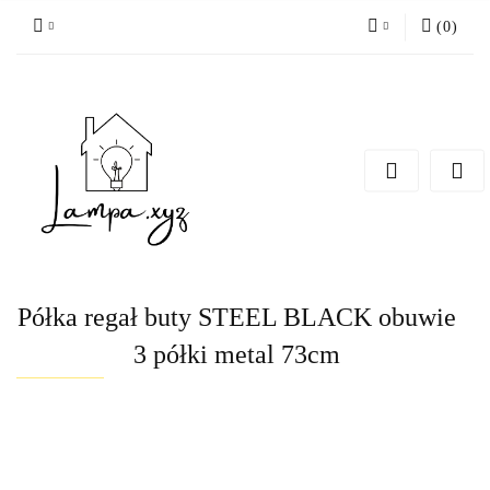
(
0
)
Zaloguj się
Zarejestruj się
Dodaj zgłoszenie
Półka regał buty STEEL BLACK obuwie
3 półki metal 73cm