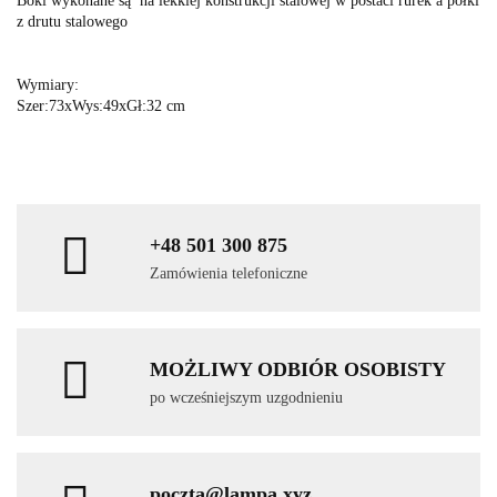
Boki wykonane są na lekkiej konstrukcji stalowej w postaci rurek a półki
z drutu stalowego
Wymiary:
Szer:73xWys:49xGł:32 cm
+48 501 300 875
Zamówienia telefoniczne
MOŻLIWY ODBIÓR OSOBISTY
po wcześniejszym uzgodnieniu
poczta@lampa.xyz