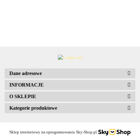
zwykła
sta
E27
137.80
silikonowa
50.09
50.
SPORT alu
elem
biała
prosta
8x3
Lampa
kemping
PVC 4szt
mocujące
stalowa
8x29,5x39,5
wisząca
30x40
Markslojd
106553
Dane adresowe
INFORMACJE
O SKLEPIE
Kategorie produktowe
Sklep internetowy na oprogramowaniu Sky-Shop.pl