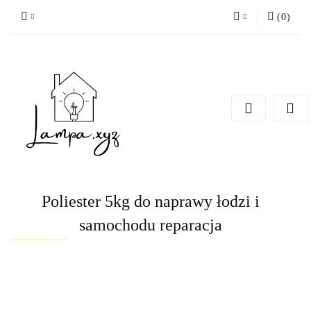
(
0
)
Zaloguj się
Zarejestruj się
Dodaj zgłoszenie
Poliester 5kg do naprawy łodzi i
samochodu reparacja