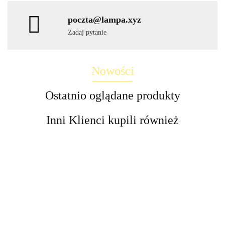
poczta@lampa.xyz
Zadaj pytanie
Nowości
Ostatnio oglądane produkty
Inni Klienci kupili również
Lampa
LED
LED
Lampa
Lampy
Lampa
LED
Lampa
Lampa
Lampa
kinkiet
wbijane
stroboskop
Stixx
schody
słupek
UFO
58.30
dół
380.00
solarne