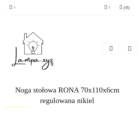
(
0
)
Zaloguj się
Zarejestruj się
Dodaj zgłoszenie
Noga stołowa RONA 70x110x6cm
regulowana nikiel