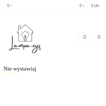
(
0
)
Zaloguj się
Zarejestruj się
Dodaj zgłoszenie
Nie wystawiaj