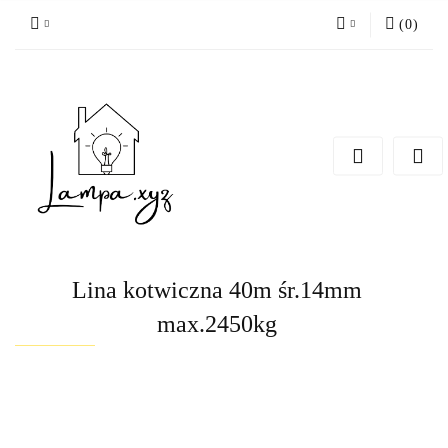
(
0
)
Zaloguj się
Zarejestruj się
Dodaj zgłoszenie
Lina kotwiczna 40m śr.14mm
max.2450kg