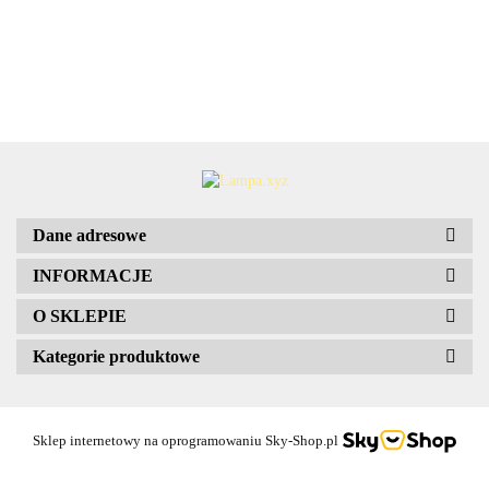
elem
biała
prosta
8x3
Lampa
kemping
PVC 4szt
mocujące
stalowa
8x29,5x39,5
wisząca
30x40
Markslojd
106553
Dane adresowe
INFORMACJE
O SKLEPIE
Kategorie produktowe
Sklep internetowy na oprogramowaniu Sky-Shop.pl