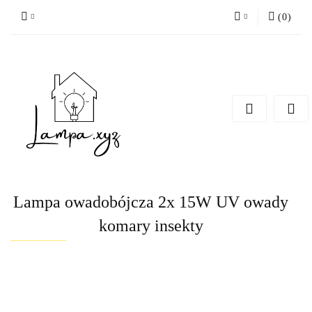
(
0
)
Zaloguj się
Zarejestruj się
Dodaj zgłoszenie
Lampa owadobójcza 2x 15W UV owady
komary insekty