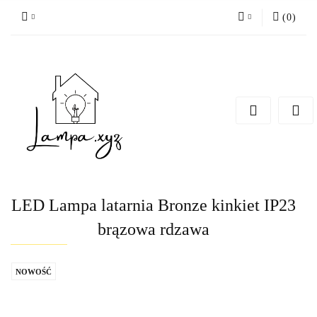
(
0
)
Zaloguj się
Zarejestruj się
Dodaj zgłoszenie
LED Lampa latarnia Bronze kinkiet IP23
brązowa rdzawa
NOWOŚĆ