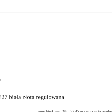
zne
Oświetlenie zewnętrzne
Akcesoria do ogrodu
Ak
ki!
e wewnętrzne
Oświetlenie zewnętrzne
Akcesoria do ogrod
 do domu
Okazje - ostatnie sztuki!
e
7 biała złota regulowana
Lampa biurkowa EVE E27 45cm czarna złota regulo