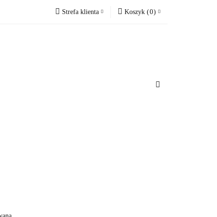
Strefa klienta
Koszyk
(
0
)
cesoria do domu
Zaloguj się
Koszyk jest pusty
Zarejestruj się
Dodaj zgłoszenie
x
u
Do bezpłatnej dostawy brakuje
-,--
Darmowa dostawa!
Suma
0 zł
Cena uwzględnia rabaty
wana