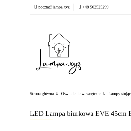
poczta@lampa.xyz
+48 502525299
Oświetlenie wewnętr
Okazje - ostatnie sztu
Oświetleni
Akcesoria
Strona główna
Oświetlenie wewnętrzne
Lampy stojąc
LED Lampa biurkowa EVE 45cm E2