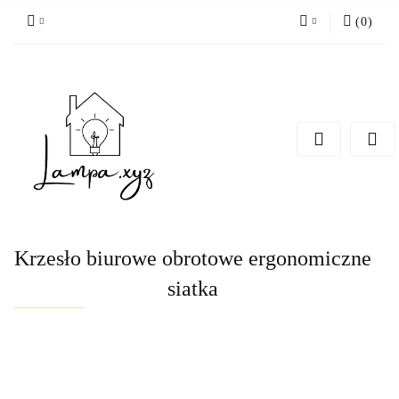
(
0
)
Zaloguj się
Zarejestruj się
Dodaj zgłoszenie
Krzesło biurowe obrotowe ergonomiczne
siatka