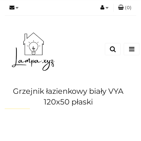
(
0
)
Zaloguj się
Zarejestruj się
Dodaj zgłoszenie
Grzejnik łazienkowy biały VYA
120x50 płaski