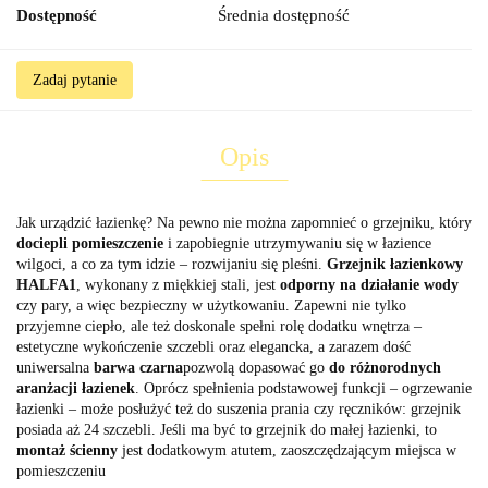
Dostępność
Średnia dostępność
Zadaj pytanie
Opis
Jak urządzić łazienkę? Na pewno nie można zapomnieć o grzejniku, który
dociepli pomieszczenie
i zapobiegnie utrzymywaniu się w łazience
wilgoci, a co za tym idzie – rozwijaniu się pleśni.
Grzejnik łazienkowy
HALFA1
, wykonany z miękkiej stali, jest
odporny na działanie wody
czy pary, a więc bezpieczny w użytkowaniu. Zapewni nie tylko
przyjemne ciepło, ale też doskonale spełni rolę dodatku wnętrza –
estetyczne wykończenie szczebli oraz elegancka, a zarazem dość
uniwersalna
barwa czarna
pozwolą dopasować go
do różnorodnych
aranżacji łazienek
. Oprócz spełnienia podstawowej funkcji – ogrzewanie
łazienki – może posłużyć też do suszenia prania czy ręczników: grzejnik
posiada aż 24 szczebli. Jeśli ma być to grzejnik do małej łazienki, to
montaż ścienny
jest dodatkowym atutem, zaoszczędzającym miejsca w
pomieszczeniu