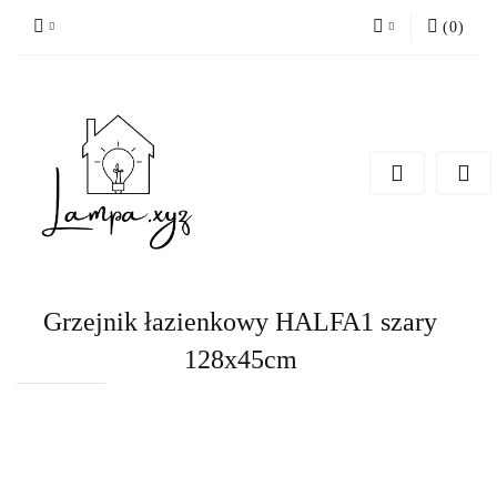
(
0
)
Zaloguj się
Zarejestruj się
Dodaj zgłoszenie
Grzejnik łazienkowy HALFA1 szary
128x45cm