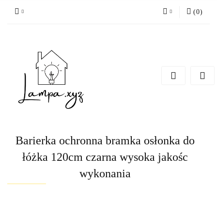
(
0
)
Zaloguj się
Zarejestruj się
Dodaj zgłoszenie
Barierka ochronna bramka osłonka do
łóżka 120cm czarna wysoka jakośc
wykonania