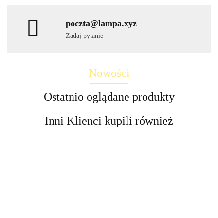
poczta@lampa.xyz
Zadaj pytanie
Nowości
Ostatnio oglądane produkty
Inni Klienci kupili również
Lampa
LED
LED
Lampa
Lampy
Lampa
LED
Lampa
Lampa
Lampa
kinkiet
wbijane
stroboskop
Stixx
schody
słupek